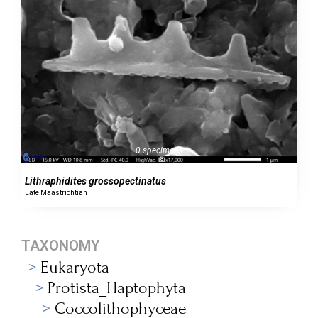
0 specimens
Lithraphidites grossopectinatus
Late Maastrichtian
TAXONOMY
Eukaryota
Protista_Haptophyta
Coccolithophyceae