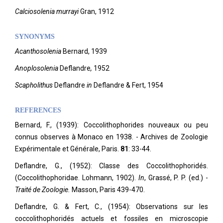
Calciosolenia murrayi
Gran, 1912
SYNONYMS
A
canthosolenia
Bernard, 1939
A
noplosolenia
Deflandre
,
1952
S
capholithus
Deflandre
in
Deflandre & Fert, 1954
REFERENCES
Bernard, F., (1939): Coccolithophorides nouveaux ou peu
connus observes à Monaco en 1938. - Archives de Zoologie
Expérimentale et Générale, Paris.
81
: 33-44.
Deflandre, G., (1952): Classe des Coccolithophoridés.
(Coccolithophoridae. Lohmann, 1902).
In
, Grassé, P. P. (ed.) -
Traité de Zoologie.
Masson, Paris 439-470.
Deflandre, G. & Fert, C., (1954): Observations sur les
coccolithophoridés actuels et fossiles en microscopie